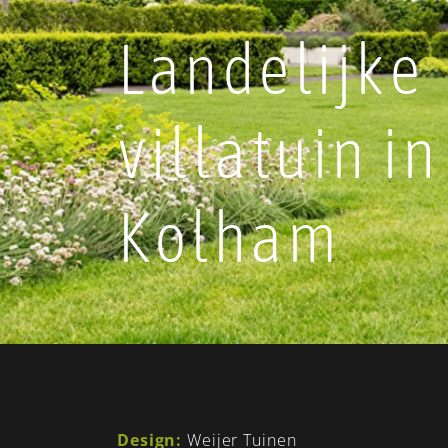
Landelijke
villatuin in
Kolham
Design:
Weijer Tuinen